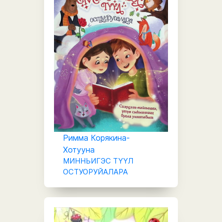
Римма Корякина-
Хотууна
МИННЬИГЭС ТҮҮЛ
ОСТУОРУЙАЛАРА