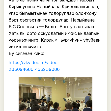
Кирик уонна Нарыйаана Кривошапкиннар,
үгэс быһыытынан толоруллар олоҥхону,
бэрт сэргэхтик толордулар. Нарыйаана
В.С.Соловьев — Болот Боотур аатынан
Хатылы орто оскуолатын иккис кылааһын
үөрэнээччитэ, Кирик «Ньургуһун» уһуйаан
иитиллээччитэ.
Бу сигэнэн киир:
https://vkvideo.ru/video-
236094686_456239086