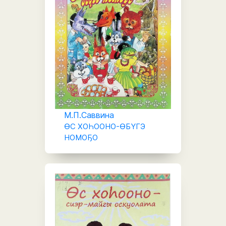
М.П.Саввина
ӨС ХОҺООНО-ӨБҮГЭ
НОМОҔО