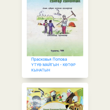
Прасковья Попова
ҮТҮӨ МАЙГЫН - КӨТӨР
КЫНАТЫН