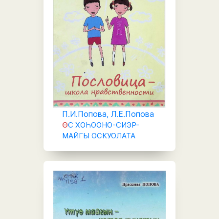
П.И.Попова, Л.Е.Попова
Ө
С ХОҺООНО-СИЭР-
МАЙГЫ ОСКУОЛАТА