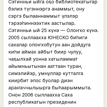
Сэтинньи ыйга оҕо библиотекатыгар
бэлиэ түгэннэргэ анаммыт, ону
сэргэ былааннаммыт үлэлэр
тэрээһиннээхтик аастылар.
Сэтинньи ый 25 күнэ — Олоҥхо күнэ.
2005 сыллаахха ЮНЕСКО биһиги
сахалар олоҥхобутун аан дойдуга
киһи аймах айбыт биир чулуу,
чаҕылхай уонна хатыламмат
айымньытынан ааттаан туран,
симэлийэр, умнуллар кутталга
киирбит эпос буолар диэн
араҥаччылыырга быһаарыммыта.
Онон 2006 сыллаахха Саха
республикатын президенин