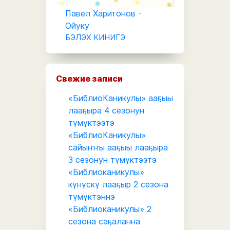
Павел Харитонов -
Ойуку
БЭЛЭХ КИНИГЭ
Свежие записи
«БиблиоКаникулы» ааҕыы
лааҕыра 4 сезонун
түмүктээтэ
«БиблиоКаникулы»
сайыҥҥы ааҕыы лааҕыра
3 сезонун түмүктээтэ
«Библиоканикулы»
күнүскү лааҕыр 2 сезона
түмүктэннэ
«Библиоканикулы» 2
сезона саҕаланна