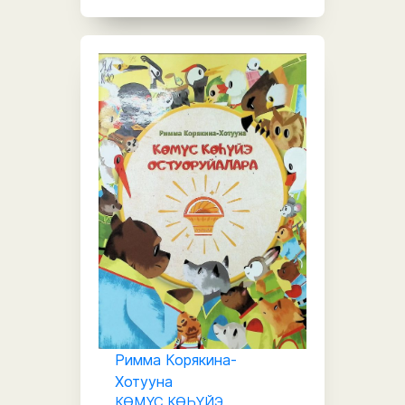
Римма Корякина-
Хотууна
КӨМҮС КӨҺҮЙЭ