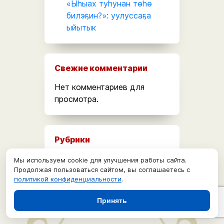
«Ыһыах туһунан төһө
билэҕин?»: уулуссаҕа
ыйытык
Свежие комментарии
Нет комментариев для
просмотра.
Рубрики
Без рубрики
Мы используем cookie для улучшения работы сайта.
Продолжая пользоваться сайтом, вы соглашаетесь с
Конкурсы, олимпиады
политикой конфиденциальности
.
новости
Принять