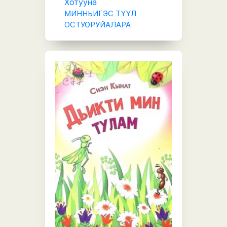
Хотууна
МИННЬИГЭС ТҮҮЛ
ОСТУОРУЙАЛАРА