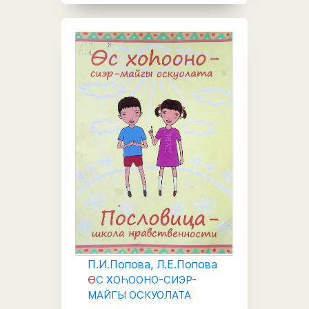
П.И.Попова, Л.Е.Попова
Ө
С ХОҺООНО-СИЭР-
МАЙГЫ ОСКУОЛАТА