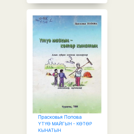
Прасковья Попова
ҮТҮӨ МАЙГЫН - КӨТӨР
КЫНАТЫН