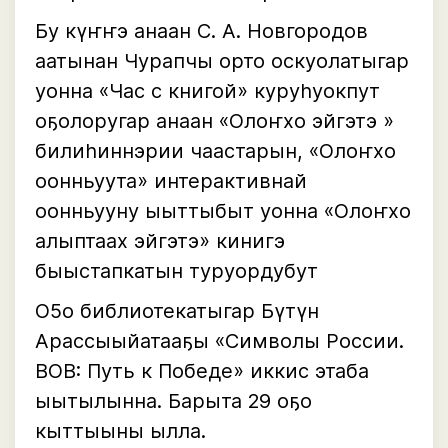
Бу күҥҥэ анаан С. А. Новгородов
аатынан Чурапчы орто оскуолатыгар
уонна «Час с книгой» куруһуокпут
оҕолоругар анаан «Олоҥхо эйгэтэ »
билиһиннэрии чаастарын, «Олоҥхо
оонньуута» интерактивнай
оонньууну ыыттыбыт уонна «Олоҥхо
алыптаах эйгэтэ» кинигэ
быыстапкатын туруордубут
О5о библиотекатыгар Бүтүн
Арассыыйатааҕы «Символы России.
ВОВ: Путь к Победе» иккис этаба
ыытылынна. Барыта 29 оҕо
кыттыыны ылла.