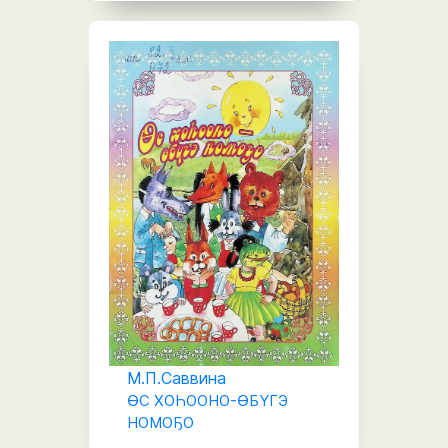
М.П.Саввина
ӨС ХОҺООНО-ӨБҮГЭ
НОМОҔО