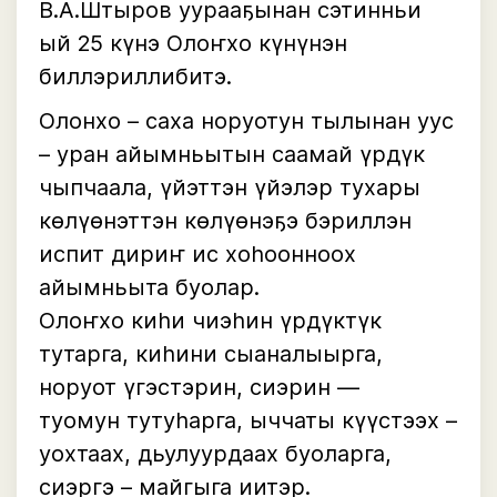
В.А.Штыров уурааҕынан сэтинньи
ый 25 күнэ Олоҥхо күнүнэн
биллэриллибитэ.
Олонхо – саха норуотун тылынан уус
– уран айымньытын саамай үрдүк
чыпчаала, үйэттэн үйэлэр тухары
көлүөнэттэн көлүөнэҕэ бэриллэн
испит дириҥ ис хоһоонноох
айымньыта буолар.
Олоҥхо киһи чиэһин үрдүктүк
тутарга, киһини сыаналыырга,
норуот үгэстэрин, сиэрин —
туомун тутуһарга, ыччаты күүстээх –
уохтаах, дьулуурдаах буоларга,
сиэргэ – майгыга иитэр.