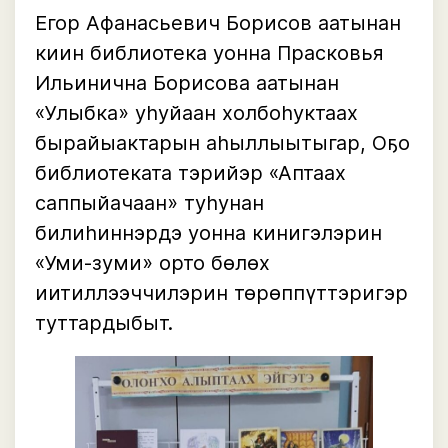
Егор Афанасьевич Борисов аатынан
киин библиотека уонна Прасковья
Ильинична Борисова аатынан
«Улыбка» уһуйаан холбоһуктаах
бырайыактарын аһыллыытыгар, Оҕо
библиотеката тэрийэр «Аптаах
саппыйачаан» туһунан
билиһиннэрдэ уонна кинигэлэрин
«Уми-зуми» орто бөлөх
иитиллээччилэрин төрөппүттэригэр
туттардыбыт.